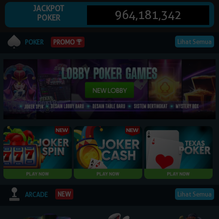
JACKPOT
964,181,342
POKER
© 2026 NagaPoker. All Rights Reserved | 18+
Lihat Semua
PROMO
POKER
Lihat Semua
NEW
ARCADE