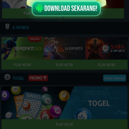
E-SPORTS
Lihat Semua
PROMO
TOGEL